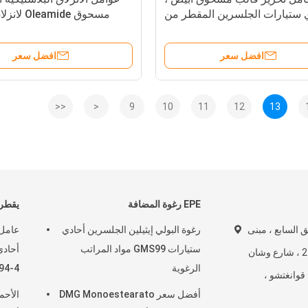
 ستيارات الجلسرين المقطر من
مسحوق eamide
الأحماض الدهنية
حاويا
افضل سعر
افضل سعر
<<
<
9
10
11
12
13
EPE رغوة المضافة
يقطر noglyceride
 الطابق السابع ، مبنى
رغوة البولي إيثيلين الجلسرين أحادي
ستيارات GMS99 مواد المراتب
Ruihua ، رقم 277 ، شارع وشان
الرغوية
94-4
 قوانغتشو ،
أفضل سعر DMG Monoestearato
الأحم