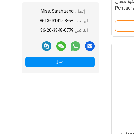
استيكية معدل
 Pentaerythrityl
إتصال:
Miss. Sarah zeng
Oleate 
الهاتف ::
+8613631415786
الفاكس:
86-20-3848-0779
اتصل