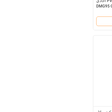
123-94-4 معدّلات PVC أحادي
مقطر DMG95 GMS99
 التشحيم