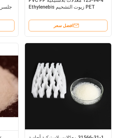
123-94-4 معدّلات بلاستيكية PVC PP
PET زيوت التشحيم Ethylenebis
Stearamide EBS حبة أو مسحوق
افضل سعر
31566-31-1 معدّلات بلاستيكية أحادية
عا