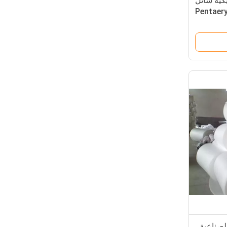
لاستيكية سائل
Pentaeryth
PVC De 
لصناعية ،