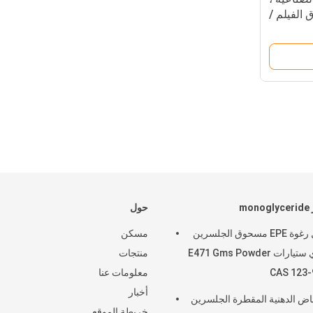
Ol لانزلاق الفيلم /
ت الطعام
mo
حول
عامل رغوة EPE مسحوق الجلسرين
مسكن
أحادي ستيارات E471 Gms Powder
منتجات
CAS 123-
معلومات عنا
أخبار
اض الدهنية المقطرة الجلسرين
خريطة الموقع