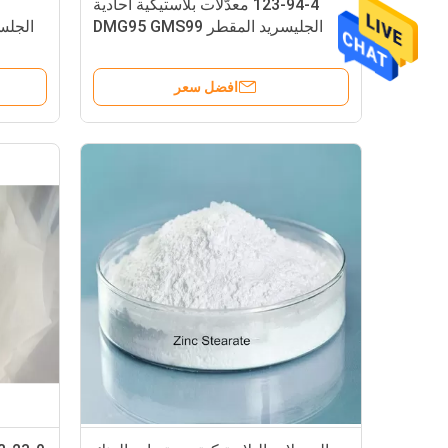
123-94-4 معدّلات بلاستيكية أحادية
الجليسريد المقطر DMG95 GMS99
E471
افضل سعر