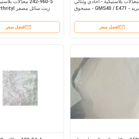
معدِّلات بلاستيكية - أحادي وثنائي
242-960-5 معدّلات بل
الجلسريد - GMS40 / E471 - مسحوق
زيت سائل مصفر
أبيض / حبة
PETO
افضل سعر
افضل سعر