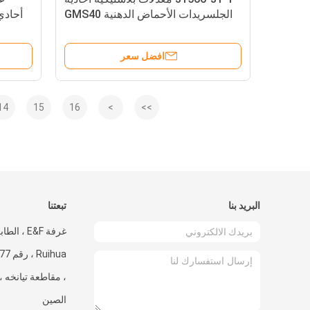
الجلسريدات الأحماض الدهنية GMS40
أحادي
زيوت التشحيم E471
افضل سعر
14
15
16
>
>>
البريد بنا
تبعتنا
غرفة E&F ،
، مقاطعة تيانخه ،
الصين