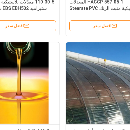
HACCP 557-05-1 المعدلات
110-30-5 معدّلات بلاستيكي
ة مثبت الزنك Stearate PVC
ستيراميد EBS EBH502 شمع أبيض
افضل سعر
افضل سعر