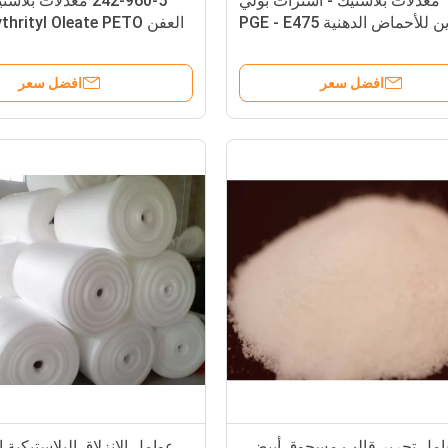
معدّلات بلاستيك - استرات بولي
242-960-5 معدّلات ب
جلسرين للأحماض الدهنية PGE - E475
العفن rityl Oleate PETO
- مسحوق أبيض
- Mould
افضل سعر
افضل سعر
مل تحرير قالب مسحوق أبيض ،
عوامل الانزلاق البلاستيكية ا