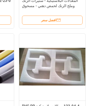
المعدلات البلاستيكية - ستيرات الزنك
وملح الزنك لحمض دهني - مسحوق
أبيض
افضل سعر