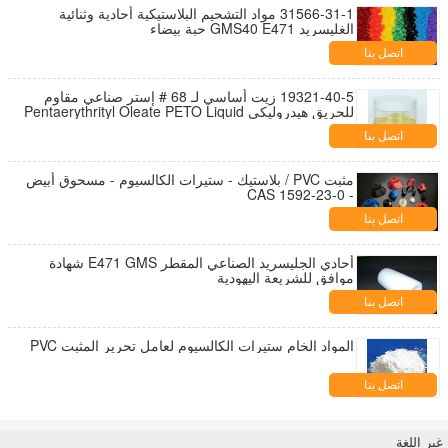
31566-31-1 مواد التشحيم البلاستيكية أحادية وثنائية
الغليسريد GMS40 E471 حبة بيضاء
اتصل بنا
19321-40-5 زيت أساسي لـ 68 # إستر صناعي مقاوم
للحريق هيدروليكي Pentaerythrityl Oleate PETO Liquid
اتصل بنا
مثبت PVC / بلاستيك - ستيرات الكالسيوم - مسحوق أبيض
- CAS 1592-23-0
اتصل بنا
أحادي الجليسريد الصناعي المقطر E471 GMS شهادة
موافق للشريعة اليهودية
اتصل بنا
المواد الخام ستيرات الكالسيوم لعامل تحرير المثبت PVC
اتصل بنا
غير اللغة