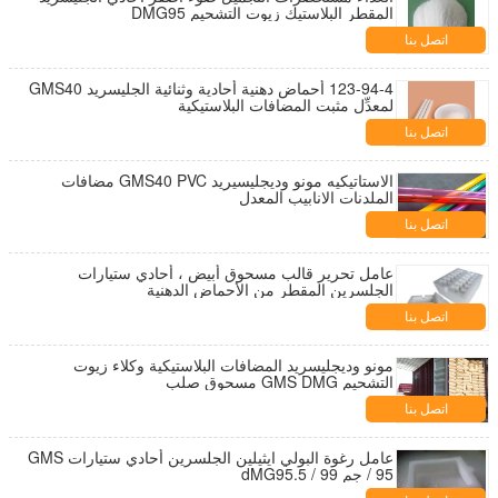
المقطر البلاستيك زيوت التشحيم DMG95
اتصل بنا
123-94-4 أحماض دهنية أحادية وثنائية الجليسريد GMS40
لمعدِّل مثبت المضافات البلاستيكية
اتصل بنا
الاستاتيكيه مونو وديجليسيريد GMS40 PVC مضافات
الملدنات الانابيب المعدل
اتصل بنا
عامل تحرير قالب مسحوق أبيض ، أحادي ستيارات
الجلسرين المقطر من الأحماض الدهنية
اتصل بنا
مونو وديجليسريد المضافات البلاستيكية وكلاء زيوت
التشحيم GMS DMG مسحوق صلب
اتصل بنا
عامل رغوة البولي ايثيلين الجلسرين أحادي ستيارات GMS
95 / جم 99 / dMG95.5