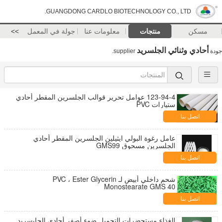
GUANGDONG CARDLO BIOTECHNOLOGY CO., LTD.
مسكن
منتجات
معلومات عنا
جولة في المعمل
>>
أحادي وثنائي الجلسريد
جودة
supplier.
123-94-4 عوامل تحرير قوالب الجلسرين المقطر أحادي
ستيارات PVC
اتصل بنا
عامل رغوة البولي ايثيلين الجلسرين المقطر أحادي
الجلسرين مسحوق GMS99
اتصل بنا
شحم داخلي أبيض لـ PVC ، Ester Glycerin
Monostearate GMS 40
اتصل بنا
الغذاء مستحضرات التجميل ضوء أصفر أحادي الجليسريد