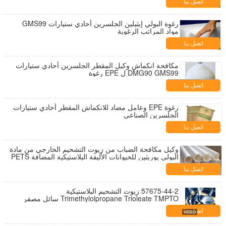
اتصل بنا
رغوة البولي إيثيلين الجلسرين أحادي ستيارات GMS99
مواد المراتب الرغوية
اتصل بنا
مكافحة انكماش وكيل المقطر الجلسرين أحادي ستيارات
DMG90 GMS99 ل EPE رغوة
اتصل بنا
رغوة EPE وعامل مضاد للانكماش المقطر أحادي ستيارات
الجلسرين الصناعي
اتصل بنا
وكيل مكافحة الضباب من زيوت التشحيم الخارجي من مادة
البولي يوريثين للحيوانات الأليفة البلاستيكية المضافة PETS
اتصل بنا
57675-44-2 زيوت التشحيم البلاستيكية
Trimethylolpropane Trioleate TMPTO سائل مصفر
اتصل بنا