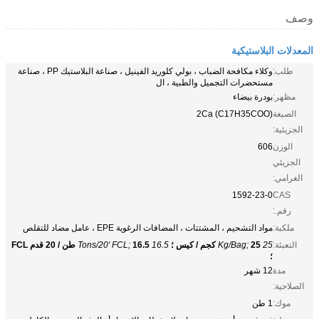
وصف
المعدلات البلاستيكية
طلب:
وكلاء مكافحة الضباب ، بولي كلوريد الفينيل ، صناعة البلاستيك PP ، صناعة
مستحضرات التجميل والطبية ، ال
مظهر:
بودرة بيضاء
الصيغة
(C17H35COO) 2Ca
الجزيئية:
الوزن
606
الجزيئي
الغرامي:
1592-23-0
CAS
رقم.:
ملكية:
مواد التشحيم ، المشتتات ، المضافات الرغوية EPE ، عامل مضاد للتقلص
التعبئة:
25 Kg/Bag;
25 كجم / كيس ؛
16.5 Tons/20' FCL;
16.5 طن / 20 قدم FCL
؛
مدة
12 شهر
الصلاحية:
موك:
1 طن