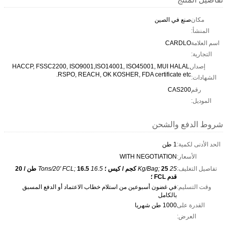
مكان
صنع في الصين
المنشأ:
اسم العلامة
CARDLO
التجارية:
إصدار
HACCP, FSSC2200, ISO9001,ISO14001, ISO45001, MUI HALAL,
RSPO, REACH, OK KOSHER, FDA certificate etc.
الشهادات:
رقم
CAS200
الموديل:
شروط الدفع والشحن
الحد الأدنى لكمية:
1 طن
الأسعار:
WITH NEGOTIATION
تفاصيل التغليف:
25 Kg/Bag;
25 كجم / كيس ؛
16.5 Tons/20' FCL;
16.5 طن / 20
قدم FCL ؛
وقت التسليم:
في غضون أسبوعين من استلام خطاب الاعتماد أو الدفع المسبق
بالكامل
القدرة على
1000 طن شهريا
العرض: