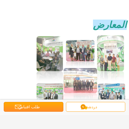
المعارض
دردشة
طلب اقتباس