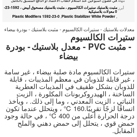
مهلة:
في غضون أسبوعين عند استلام خطاب الاعتماد أو الدفع المسبق بالكامل
مثبت بلاستيك ستيرات الكالسيوم ، مثبت بلاستيك مسحوق أبيض ، 1592-23-
أبرز:
0 معدِلات بلاستيكية
1592-23-0 Plastic Modifiers
Plastic Stabilizer White Powder
,
,
معدلات بلاستيك - ستيرات الكالسيوم - مثبت بلاستيك - بودرة بيضاء
ستيرات الكالسيوم
- مثبت PVC - معدل بلاستيك
- بودرة
بيضاء
ستيرات الكالسيوم مادة صلبة بيضاء ، غير سامة
، غير قابلة للذوبان في معظم المذيبات ، قابلة
للذوبان بشكل طفيف في المذيبات العطرية
الساخنة ، الهيدروكربونات المكلورة ، الزيت
النباتي ، الزيت المعدني ، وما إلى ذلك. ، ويأخذ
اتساقًا لزجًا تقريبًا.160 ℃ ، ويتحلل عندما تكون
درجة الحرارة أعلى من 400 ℃ ، في حالة وجود
حمض قوي ، يتحلل إلى حمض دهني والملح
المقابل.