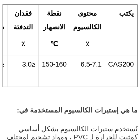
يكتب
محتوى
نقطة
فقدان
ح
الكالسيوم
الانصهار
التدفئة
ده
٪
℃
٪
≤0.5
≤3.0
150-160
6.5-7.1
CAS200
ما هي إستيرات الكالسيوم المستخدمة في:
تُستخدم ستيرات الكالسيوم بشكل أساسي
كمثبت للحرارة لـ PVC ، ومواد تشحيم لمختلف