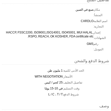
مكان
صنع في الصين
المنشأ:
اسم العلامة
CARDLO
التجارية:
إصدار
HACCP, FSSC2200, ISO9001,ISO14001, ISO45001, MUI HALAL,
RSPO, REACH, OK KOSHER, FDA certificate etc.
الشهادات:
رقم
GMS
الموديل:
شروط الدفع والشحن
الحد الأدنى لكمية:
1 مليون طن
الأسعار:
WITH NEGOTIATION
تفاصيل التغليف:
25 كجم / كيس
وقت التسليم:
في 10-15 يومًا
شروط الدفع:
L / C ، T / T
وصف