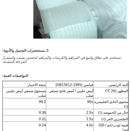
3. مستحضرات التجميل والأدوية:
تستخدم على نطاق واسع في المراهم والكريمات والمراهم لتحسين تشتت واستقرار
المرحلة المشتتة.
المواصفات الفنية:
البند الرئيسي
قياسي (GB15612-1995)
نتيجة الاختبار
المظهر (20 ℃)
أبيض حليبي / أصفر فاتح شمعي
مسحوق شمعي أبيض حليبي
صلب
صلب
محتوى أحادي الجليسريد
≥90
99.2
(٪)
خال من الحموضه (٪)
≤2.5
0.36
الجلسرين الحر (٪)
≤2.5
0.31
قيمة لودن (جم / 100
≤4.0
0.24
جم)