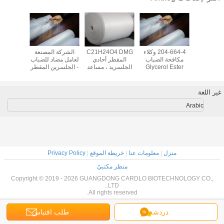
 مكافحة
204-664-4 وكلاء
C21H24O4 DMG
الشركة المصنعة
الصحة ا
 الأحادي
مكافحة الضباب
المقطر أحادي
لعامل مضاد للضباب
أحادي س
جليسيريد
Glycerol Ester
الجلسريد ، مساعد
- الجلسرين المقطر
المخابز ال
GMS40
Stearic Acid
معالجة البوليمر
أحادي ستيارات
، مكونا
31566-
DMG90
الصناعي 123-94-4
DMG90
الصن
غير اللغة
Arabic
منزل
|
معلومات عنا
|
خريطة الموقع
|
Privacy Policy
منظر مكتبيّ
Copyright © 2019 - 2026 GUANGDONG CARDLO BIOTECHNOLOGY CO.,
LTD..
All rights reserved.
دردشة
طلب اقتباس