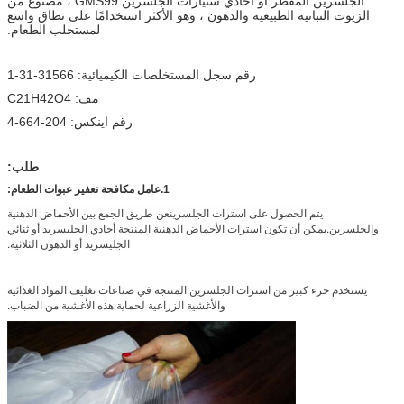
الجلسرين المقطر أو أحادي ستيارات الجلسرين GMS99 ، مصنوع من
الزيوت النباتية الطبيعية والدهون ، وهو الأكثر استخدامًا على نطاق واسع
لمستحلب الطعام.
رقم سجل المستخلصات الكيميائية: 31566-31-1
مف: C21H42O4
رقم اينكس: 204-664-4
طلب:
1.
عامل مكافحة تعفير عبوات الطعام:
يتم الحصول على استرات الجلسرين
عن طريق الجمع بين الأحماض الدهنية
والجلسرين.يمكن أن تكون استرات الأحماض الدهنية المنتجة أحادي الجليسريد أو ثنائي
الجليسريد أو الدهون الثلاثية.
يستخدم جزء كبير من استرات الجلسرين المنتجة في صناعات تغليف المواد الغذائية
والأغشية الزراعية لحماية هذه الأغشية من الضباب.