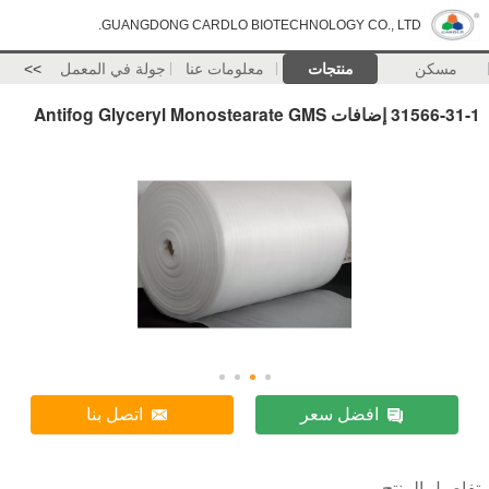
GUANGDONG CARDLO BIOTECHNOLOGY CO., LTD.
مسكن
منتجات
معلومات عنا
جولة في المعمل
>>
31566-31-1 إضافات Antifog Glyceryl Monostearate GMS
افضل سعر
اتصل بنا
تفاصيل المنتج