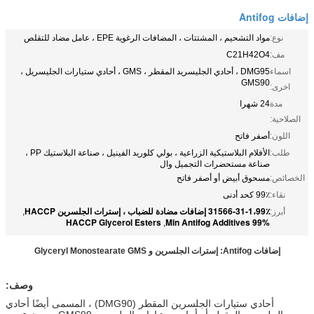
إضافات Antifog
نوع:
مواد التشحيم ، المشتتات ، المضافات الرغوية EPE ، عامل مضاد للتقلص
مف:
C21H42O4
اسماء
DMG95 ، أحادي الجليسريد المقطر ، GMS ، أحادي ستيارات الجليسريل ،
GMS90
اخرى:
مدة
24 شهرا
الصلاحية:
اللون:
أصفر فاتح
طلب:
الأفلام البلاستيكية الزراعية ، بولي كلوريد الفينيل ، صناعة البلاستيك PP ،
صناعة مستحضرات التجميل وال
الخصائص:
مسحوق أبيض أو أصفر فاتح
نقاء:
99٪ كحد أدنى
31566-31-1،99٪ إضافات مضادة للضباب ، إسترات الجلسرين HACCP
أبرز:
,
HACCP Glycerol Esters
99% Min Antifog Additives
,
إضافات Antifog: إسترات الجلسرين و Glyceryl Monostearate GMS
وصف:
أحادي ستيارات الجلسرين المقطر (DMG90) ، المسمى أيضًا أحادي