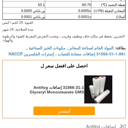
نقطة التجمد (℃)
60-70
65.1
المعادن الثقيلة (Pb /٪)
≤0.0005
ين ياباني 0.0005
كما(٪)
≤0.0001
ين ياباني 0.0001
العبوة: 25 كجم / كيس
مدة الصلاحية: 24 شهر
التخزين: يحفظ في مكان جاف ونظيف وقريب ، وتجنب التعرض المفرط للضوء والرطوبة
والهواء.
المواد الخام لصناعة المخابز
مكونات الخبز الصناعية
بطاقة:
,
,
31566-31-1،99٪ إضافات مضادة للضباب ، إسترات الجلسرين HACCP
احصل على افضل سعر ل
31566-31-1 إضافات Antifog
Glyceryl Monostearate GMS
استمر
إضافات Antifog
أكثر