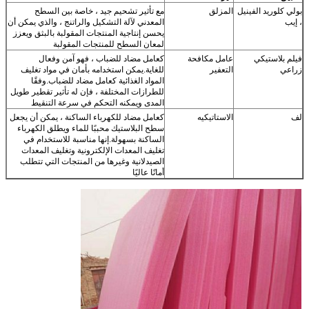
بولي كلوريد الفينيل
المزلق
مع تأثير تشحيم جيد ، خاصة بين السطح
، إيب
المعدني لآلة التشكيل والراتنج ، والذي يمكن أن
يحسن إنتاجية المنتجات المقولبة بالبثق ويعزز
لمعان السطح للمنتجات المقولبة
فيلم بلاستيكي
عامل مكافحة
كعامل مضاد للضباب ، فهو آمن وفعال
زراعي
التعفير
للغاية.يمكن استخدامه بأمان في مواد تغليف
المواد الغذائية كعامل مضاد للضباب.وفقًا
للطرازات المختلفة ، فإن له تأثير تقطير طويل
المدى ويمكنه التحكم في سرعة التنقيط
لف
الاستاتيكيه
كعامل مضاد للكهرباء الساكنة ، يمكن أن يجعل
سطح البلاستيك محببًا للماء ويطلق الكهرباء
الساكنة بسهولة.إنها مناسبة للاستخدام في
تغليف المعدات الإلكترونية وتغليف المعدات
الصيدلانية وغيرها من المنتجات التي تتطلب
أمانًا عاليًا