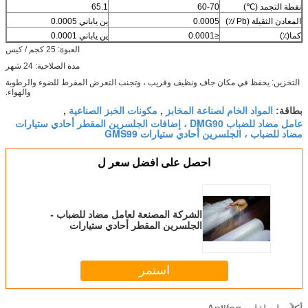
نقطة التجمد (℃)
60-70
65.1
المعادن الثقيلة (Pb /٪)
0.0005
ين ياباني 0.0005
كما(٪)
≤0.0001
ين ياباني 0.0001
العبوة: 25 كجم / كيس
مدة الصلاحية: 24 شهر
التخزين: يحفظ في مكان جاف ونظيف وقريب ، وتجنب التعرض المفرط للضوء والرطوبة
والهواء.
المواد الخام لصناعة المخابز
مكونات الخبز الصناعية
بطاقة:
,
,
عامل مضاد للضباب DMG90 ، إضافات الجلسرين المقطر أحادي ستيارات
مضاد للضباب ، الجلسرين أحادي ستيارات GMS99
احصل على افضل سعر ل
الشركة المصنعة لعامل مضاد للضباب -
الجلسرين المقطر أحادي ستيارات
DMG90
استمر