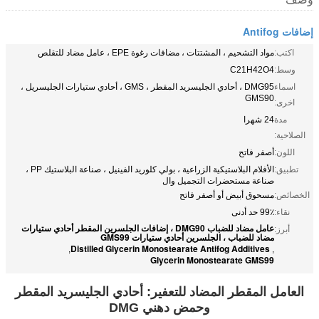
إضافات Antifog
اكتب:
مواد التشحيم ، المشتتات ، مضافات رغوة EPE ، عامل مضاد للتقلص
وسط:
C21H42O4
اسماء
DMG95 ، أحادي الجليسريد المقطر ، GMS ، أحادي ستيارات الجليسريل ،
GMS90
اخرى:
مدة
24 شهرا
الصلاحية:
اللون:
أصفر فاتح
تطبيق:
الأفلام البلاستيكية الزراعية ، بولي كلوريد الفينيل ، صناعة البلاستيك PP ،
صناعة مستحضرات التجميل وال
الخصائص:
مسحوق أبيض أو أصفر فاتح
نقاء:
99٪ حد أدنى
عامل مضاد للضباب DMG90 ، إضافات الجلسرين المقطر أحادي ستيارات
أبرز:
مضاد للضباب ، الجلسرين أحادي ستيارات GMS99
Distilled Glycerin Monostearate Antifog Additives
,
,
Glycerin Monostearate GMS99
العامل المقطر المضاد للتعفير: أحادي الجليسريد المقطر
وحمض دهني DMG