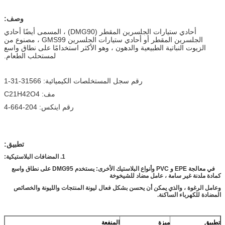
وصف:
أحادي ستيارات الجلسرين المقطر (DMG90) ، المسمى أيضًا أحادي
الجلسرين المقطر أو أحادي ستيارات الجلسرين GMS99 ، مصنوع من
الزيوت النباتية الطبيعية والدهون ، وهو الأكثر استخدامًا على نطاق واسع
لمستحلب الطعام.
رقم سجل المستخلصات الكيميائية: 31566-31-1
مف: C21H42O4
رقم اينكس: 204-664-4
تطبيق:
1. المضافات البلاستيكية:
في معالجة EPE و PVC وأنواع البلاستيك الأخرى: يستخدم DMG95 على نطاق واسع
كمادة ملدنة غير سامة ، عامل مضاد للشيخوخة
وعامل الرغوة ، والذي يمكن أن يحسن بشكل فعال ليونة المنتجات والليونة والخصائص
المضادة للكهرباء الساكنة.
تطبيق
ميزة
المنفعة