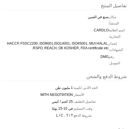
تفاصيل المنتج
مكان
صنع في الصين
المنشأ:
اسم العلامة
CARDLO
التجارية:
إصدار
HACCP, FSSC2200, ISO9001,ISO14001, ISO45001, MUI HALAL,
RSPO, REACH, OK KOSHER, FDA certificate etc.
الشهادات:
رقم
DMG
الموديل:
شروط الدفع والشحن
الحد الأدنى لكمية:
1 مليون طن
الأسعار:
WITH NEGOTIATION
تفاصيل التغليف:
25 كجم / كيس
وقت التسليم:
في 10-15 يومًا
شروط الدفع:
L / C ، T / T
وصف