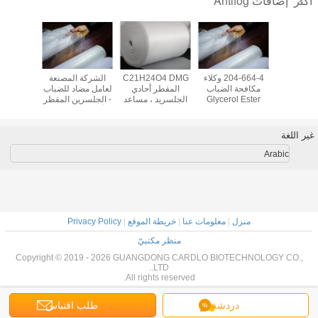
إضافات Antifog
أكثر
 مكافحة
204-664-4 وكلاء
C21H24O4 DMG
الشركة المصنعة
الصحة ا
 الأحادي
مكافحة الضباب
المقطر أحادي
لعامل مضاد للضباب
أحادي س
جليسيريد
Glycerol Ester
الجلسريد ، مساعد
- الجلسرين المقطر
المخابز ال
GMS40
Stearic Acid
معالجة البوليمر
أحادي ستيارات
، مكونا
31566-
DMG90
الصناعي 123-94-4
DMG90
الصن
غير اللغة
Arabic
منزل
|
معلومات عنا
|
خريطة الموقع
|
Privacy Policy
منظر مكتبيّ
Copyright © 2019 - 2026 GUANGDONG CARDLO BIOTECHNOLOGY CO.,
LTD..
All rights reserved.
دردشة
طلب اقتباس