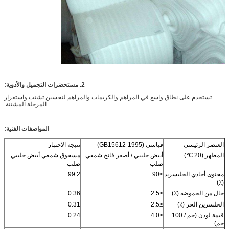
2. مستحضرات التجميل والأدوية:
تستخدم على نطاق واسع في المراهم والكريمات والمراهم لتحسين تشتت واستقرار
المرحلة المشتتة.
المواصفات الفنية:
العنصر الرئيسي
قياسي (GB15612-1995)
نتيجة الاختبار
المظهر (20 ℃)
أبيض حليبي / أصفر فاتح شمعي
مسحوق شمعي أبيض حليبي
صلب
صلب
محتوى أحادي الجليسريد
≥90
99.2
(٪)
خال من الحموضه (٪)
≤2.5
0.36
الجلسرين الحر (٪)
≤2.5
0.31
قيمة لودن (جم / 100
≤4.0
0.24
جم)