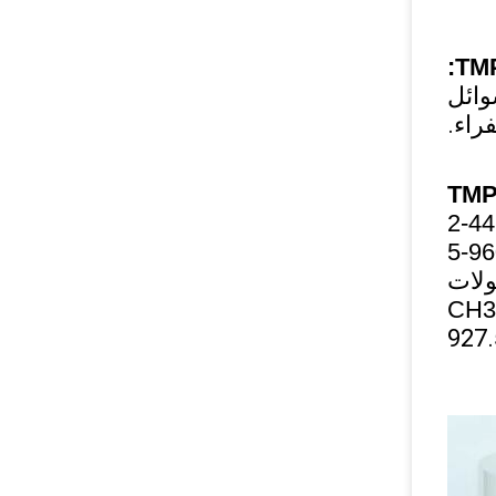
:
ن سوائل
راء.
ولات
CH3