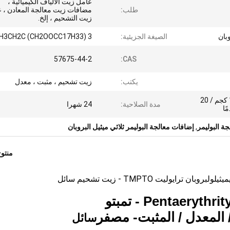
عامل زيت الألياف الكيميائية ،
طلب:
مضافات زيت معالجة المعادن ، 
زيت التشحيم ، إلخ.
الصيغة الجزيئية:
H3CH2C (CH2OOCC17H33) 3
57675-44-2
CAS:
يكتب:
زيت تشحيم ، مثبت ، معدل
200 كجم / برميل ، 10800 كجم / 20
مدة الصلاحية:
24 شهرا
,
إضافات معالجة البوليمر ثلاثي ميثيل البروبان
منتو
 ترايوليت TMPTO - زيت تشحيم سائل
Pentaerythr - تمبتو
المعدل / المثبت
- مصفر
سائل