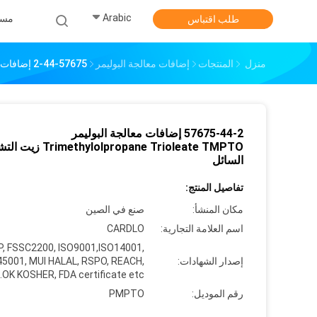
Arabic
مس
طلب اقتباس
منزل
المنتجات
إضافات معالجة البوليمر
57675-44-2 إضافات معالجة البوليمر Trimethylolpropane Trioleate TMPTO زيت التشحيم السائل
57675-44-2 إضافات معالجة البوليمر
methylolpropane Trioleate TMPTO
السائل
تفاصيل المنتج:
مكان المنشأ:
صنع في الصين
اسم العلامة التجارية:
CARDLO
, FSSC2200, ISO9001,ISO14001,
إصدار الشهادات:
45001, MUI HALAL, RSPO, REACH,
OK KOSHER, FDA certificate etc.
رقم الموديل:
PMPTO