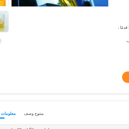
200 كجم / برميل ، 10800 كجم / 20 قدمًا ،
ب
منتوج وصف
معلومات ت