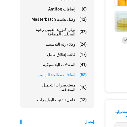
(8)
إضافات Antifog
(12)
وكيل تشتت Masterbatch
بولي كلوريد الفينيل رغوة
(32)
المجلس المضافة...
(24)
وكلاء زلة البلاستيك
(17)
قالب إطلاق عامل
(41)
المعدلات البلاستيكية
(53)
إضافات معالجة البوليمر...
مستحضرات التجميل
(10)
المضافة...
(13)
عامل تشتيت البوليمرات
فصيلية
إتصال