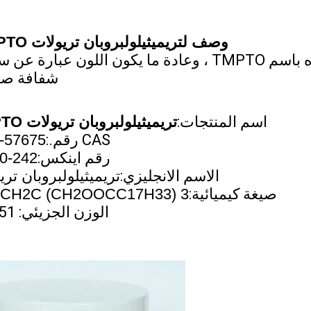
وصف
ل
تريميثيلولبروبان تريولات TMPTO
يتم اختصاره باسم TMPTO ، وعادة ما يكون اللون عبارة ع
شفافة صف
اسم المنتجات:
تريميثيلولبروبان تريولات TMPTO
CAS رقم.:
57675-44-2
رقم اينكس:
242-960-5
الاسم الانجليزي:
تريميثيلولبروبان تري
صيغة كيميائية:
CH2C (CH2OOCC17H33) 3
الوزن الجزيئي: 927.51