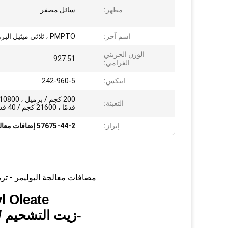
مظهر:
سائل مصفر
اسم آخر:
PMPTO ، ثلاثي ميثيل البروبان
الوزن الجزيئي
927.51
الغرامي:
اينكس:
242-960-5
التعبئة:
قدمًا ، 21600 كجم / 40 قدمًا
إبراز:
57675-44-2 إضافات معالجة البوليمر
مضافات معالجة البوليمر - تريميثيلولبروبان
ityl Oleate
-
زيت التشحيم / 