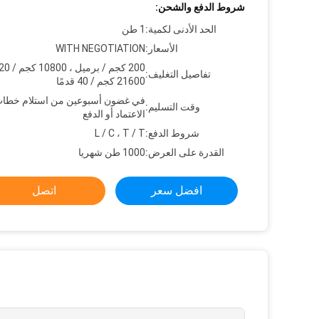
شروط الدفع والشحن:
الحد الأدنى لكمية:
1 طن
الأسعار:
WITH NEGOTIATION
تفاصيل التغليف:
21600 كجم / 40 قدمًا
في غضون أسبوعين من استلام خطا
وقت التسليم:
الاعتماد أو الدفع
شروط الدفع:
L / C ، T / T
القدرة على العرض:
1000 طن شهريا
افضل سعر
اتصل