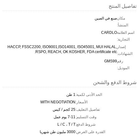
تفاصيل المنتج
مكان
صنع في الصين
المنشأ:
اسم العلامة
CARDLO
التجارية:
إصدار
HACCP, FSSC2200, ISO9001,ISO14001, ISO45001, MUI HALAL,
RSPO, REACH, OK KOSHER, FDA certificate etc.
الشهادات:
رقم
GMS99
الموديل:
شروط الدفع والشحن
الحد الأدنى لكمية:
1 طن
الأسعار:
WITH NEGOTIATION
تفاصيل التغليف:
25 كجم / كيس
وقت التسليم:
7-11 يوم عمل
شروط الدفع:
L / C ، T / T
القدرة على العرض:
3000 مليون طن شهريا