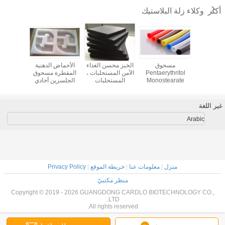
وكلاء زلة البلاستيك
أكثر
PET Lurb
مسحوق
الخبز محسن الغذاء
الأحماض الدهنية
FDA ال
Pentaeryt
Pentaerythritol
الآمن المستحلبات ،
المقطرة مسحوق
Stearate
Monostearate
المستحلبات
الجلسرين أحادي
Powder مع مقاومة
PETS-4: إضافات
التجارية في
ستيارات الأبيض
التشحيم
 الحرارة
النايلون لعوامل
تكنولوجيا الأغذية
لإطلاق العفن
الانزلاق ا
عالية
الانزلاق البلاستيكية
البلاس
غير اللغة
Arabic
منزل
|
معلومات عنا
|
خريطة الموقع
|
Privacy Policy
منظر مكتبيّ
Copyright © 2019 - 2026 GUANGDONG CARDLO BIOTECHNOLOGY CO.,
LTD..
All rights reserved.