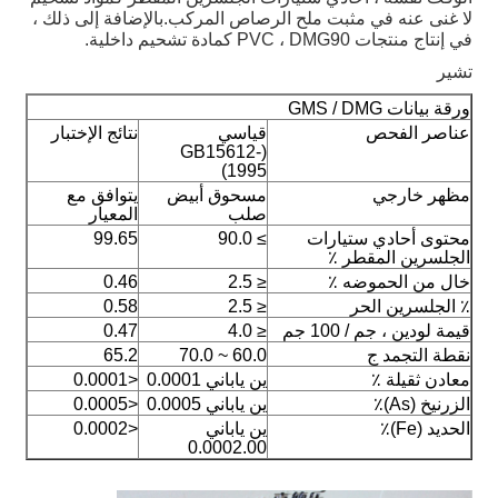
لا غنى عنه في مثبت ملح الرصاص المركب.بالإضافة إلى ذلك ،
في إنتاج منتجات PVC ، DMG90 كمادة تشحيم داخلية.
تشير
ورقة بيانات GMS / DMG
عناصر الفحص
قياسي
نتائج الإختبار
(GB15612-
1995)
مظهر خارجي
مسحوق أبيض
يتوافق مع
صلب
المعيار
محتوى أحادي ستيارات
≥ 90.0
99.65
الجلسرين المقطر ٪
خال من الحموضه ٪
≤ 2.5
0.46
٪ الجلسرين الحر
≤ 2.5
0.58
قيمة لودين ، جم / 100 جم
≤ 4.0
0.47
نقطة التجمد ج
60.0 ~ 70.0
65.2
معادن ثقيلة ٪
ين ياباني 0.0001
<0.0001
الزرنيخ (As)٪
ين ياباني 0.0005
<0.0005
الحديد (Fe)٪
ين ياباني
<0.0002
0.0002.00