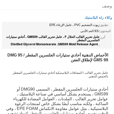
وصف
وكلاء زلة البلاستيك
تطبيق:
زيوت التشحيم PVC ، عامل الإرغاء EPE
المحتوى:
93٪ الحد الأدنى
عامل تحرير القالب الحلال F ، عامل تحرير القالب GMS99 ، أحادي ستيارات
أبرز:
الجلسرين المقطر
Distilled Glycerol Monostearate
GMS99 Mold Release Agent
,
,
الأحماض الدهنية أحادي ستيارات الجلسرين المقطر DMG 95 /
GMS 99 لإطلاق العفن
عامل تحرير القالب / المضافات البلاستيكية أحادي ستيارات الجلسرين المقطر
بالحمض الدهني
أحادي ستيارات الجلسرين المقطر ، المسمى DMG90 أو
GMS99 ، يستخدم بشكل أساسي في صناعة البلاستيك ،
عوامل تحرير القالب ، الملدنات ، العوامل المضادة للكهرباء
الساكنة ، ولكنه مناسب أيضًا بشكل خاص لمنتجات الرغوة
البلاستيكية ، مثل عوامل مقاومة الانكماش EPE FOAM ، وفي
الوقت نفسه ، أحادي ستيارات الجلسرين المقطر كمواد تشحيم