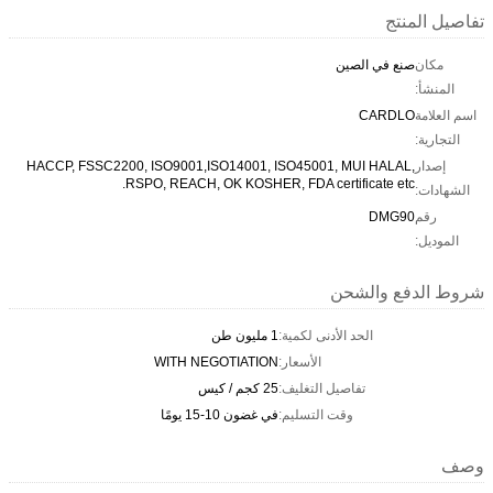
تفاصيل المنتج
مكان
صنع في الصين
المنشأ:
اسم العلامة
CARDLO
التجارية:
إصدار
HACCP, FSSC2200, ISO9001,ISO14001, ISO45001, MUI HALAL,
RSPO, REACH, OK KOSHER, FDA certificate etc.
الشهادات:
رقم
DMG90
الموديل:
شروط الدفع والشحن
الحد الأدنى لكمية:
1 مليون طن
الأسعار:
WITH NEGOTIATION
تفاصيل التغليف:
25 كجم / كيس
وقت التسليم:
في غضون 10-15 يومًا
وصف