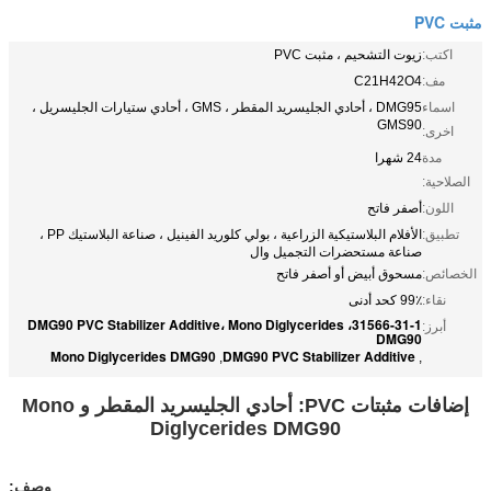
مثبت PVC
اكتب:
زيوت التشحيم ، مثبت PVC
مف:
C21H42O4
اسماء
DMG95 ، أحادي الجليسريد المقطر ، GMS ، أحادي ستيارات الجليسريل ،
GMS90
اخرى:
مدة
24 شهرا
الصلاحية:
اللون:
أصفر فاتح
تطبيق:
الأفلام البلاستيكية الزراعية ، بولي كلوريد الفينيل ، صناعة البلاستيك PP ،
صناعة مستحضرات التجميل وال
الخصائص:
مسحوق أبيض أو أصفر فاتح
نقاء:
99٪ كحد أدنى
31566-31-1، DMG90 PVC Stabilizer Additive، Mono Diglycerides
أبرز:
DMG90
Mono Diglycerides DMG90
DMG90 PVC Stabilizer Additive
,
,
إضافات مثبتات PVC: أحادي الجليسريد المقطر و Mono
Diglycerides DMG90
وصف: