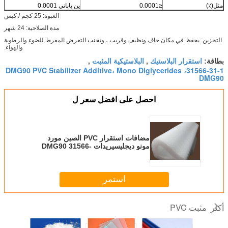
مثل(٪)
≤0.0001
ين ياباني 0.0001
العبوة: 25 كجم / كيس
مدة الصلاحية: 24 شهر
التخزين: يحفظ في مكان جاف ونظيف وقريب ، وتجنب التعرض المفرط للضوء والرطوبة
والهواء.
استقرار البلاستيك
البلاستيكية المثبت
بطاقة:
,
,
31566-31-1، DMG90 PVC Stabilizer Additive، Mono Diglycerides
DMG90
احصل على افضل سعر ل
مضافات استقرار PVC الصين مورد
مونو ديجليسيريدات DMG90 31566-
31-1
استمر
مثبت PVC
أكثر