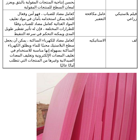
يحسن إنتاجية المنتجات المقولبة بالبثق ويعزز
لمعان السطح للمنتجات المقولبة
فيلم بلاستيكي
عامل مكافحة
كعامل مضاد للضباب ، فهو آمن وفعال
زراعي
التعفير
للغاية.يمكن استخدامه بأمان في مواد تغليف
المواد الغذائية كعامل مضاد للضباب.وفقًا
للطرازات المختلفة ، فإن له تأثير تقطير طويل
المدى ويمكنه التحكم في سرعة التنقيط
لف
الاستاتيكيه
كعامل مضاد للكهرباء الساكنة ، يمكن أن يجعل
سطح البلاستيك محببًا للماء ويطلق الكهرباء
الساكنة بسهولة.إنها مناسبة للاستخدام في
تغليف المعدات الإلكترونية وتغليف المعدات
الصيدلانية وغيرها من المنتجات التي تتطلب
أمانًا عاليًا