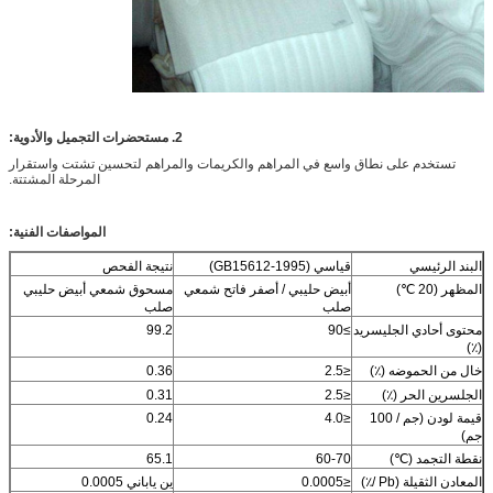
2. مستحضرات التجميل والأدوية:
تستخدم على نطاق واسع في المراهم والكريمات والمراهم لتحسين تشتت واستقرار
المرحلة المشتتة.
المواصفات الفنية:
البند الرئيسي
قياسي (GB15612-1995)
نتيجة الفحص
المظهر (20 ℃)
أبيض حليبي / أصفر فاتح شمعي
مسحوق شمعي أبيض حليبي
صلب
صلب
محتوى أحادي الجليسريد
≥90
99.2
(٪)
خال من الحموضه (٪)
≤2.5
0.36
الجلسرين الحر (٪)
≤2.5
0.31
قيمة لودن (جم / 100
≤4.0
0.24
جم)
نقطة التجمد (℃)
60-70
65.1
المعادن الثقيلة (Pb /٪)
≤0.0005
ين ياباني 0.0005