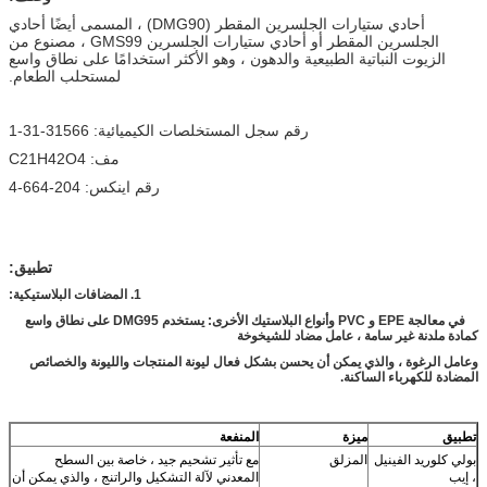
أحادي ستيارات الجلسرين المقطر (DMG90) ، المسمى أيضًا أحادي
الجلسرين المقطر أو أحادي ستيارات الجلسرين GMS99 ، مصنوع من
الزيوت النباتية الطبيعية والدهون ، وهو الأكثر استخدامًا على نطاق واسع
لمستحلب الطعام.
رقم سجل المستخلصات الكيميائية: 31566-31-1
مف: C21H42O4
رقم اينكس: 204-664-4
تطبيق:
1. المضافات البلاستيكية:
في معالجة EPE و PVC وأنواع البلاستيك الأخرى: يستخدم DMG95 على نطاق واسع
كمادة ملدنة غير سامة ، عامل مضاد للشيخوخة
وعامل الرغوة ، والذي يمكن أن يحسن بشكل فعال ليونة المنتجات والليونة والخصائص
المضادة للكهرباء الساكنة.
تطبيق
ميزة
المنفعة
بولي كلوريد الفينيل
المزلق
مع تأثير تشحيم جيد ، خاصة بين السطح
، إيب
المعدني لآلة التشكيل والراتنج ، والذي يمكن أن