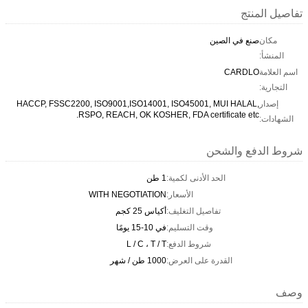
تفاصيل المنتج
مكان
صنع في الصين
المنشأ:
اسم العلامة
CARDLO
التجارية:
إصدار
HACCP, FSSC2200, ISO9001,ISO14001, ISO45001, MUI HALAL,
RSPO, REACH, OK KOSHER, FDA certificate etc.
الشهادات:
شروط الدفع والشحن
الحد الأدنى لكمية:
1 طن
الأسعار:
WITH NEGOTIATION
تفاصيل التغليف:
أكياس 25 كجم
وقت التسليم:
في 10-15 يومًا
شروط الدفع:
L / C ، T / T
القدرة على العرض:
1000 طن / شهر
وصف