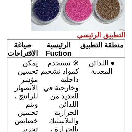
التطبيق الرئيسي
منطقة التطبيق
الرئيسية
صياغة
Fuction
الاقتراحات
● اللدائن
※ تستخدم
يمكن
المعدلة
كمواد تشحيم
تحسين
داخلية
مؤشر
وخارجية في
الانصهار
العديد من
للراتنج ،
اللدائن
ويتم
الحرارية
تحسين
والبلاستيك
خصائص
بالحرارة ،
تحرير