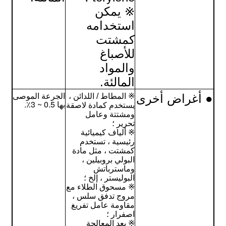
※ يمكن
استخدامه
كمشتت
للأصباغ
والمواد
المالئة.
الجرعة الموصى
● أغراض أخرى
※ المطاط / اللدائن ،
بها 0.5 ~ 3٪.
يستخدم كمادة لاصقة
ومشتتة وعامل
تحرير ؛
※ ألياف كيميائية
رئيسية ، تستخدم
كمشتت ، مثل مادة
البولي بروبيلين ،
وماسترباتش
البوليستر ، إلخ ؛
※ مسحوق الطلاء مع
مروج تدفق سلس ،
مقاومة عامل تفريغ
اصفرار ؛
※ بعد المعالجة