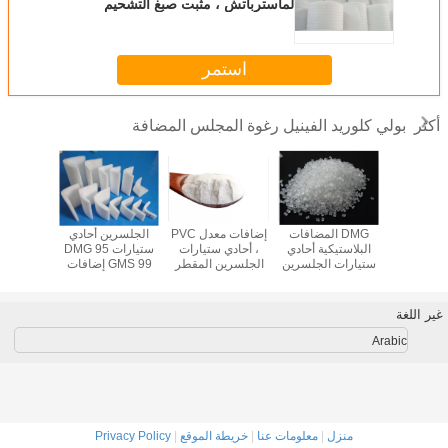
لماسترباتش ، مثبت صبغ التشحيم
الداخلي والخارجي
استمر
بولي كلوريد الفينيل رغوة المجلس المضافة
أكثر
بولي كلوريد
DMG المضافات
إضافات معدل PVC
الجلسرين أحادي
 صلب مضاف
البلاستيكية أحادي
، أحادي ستيارات
ستيارات DMG 95
، أحادي 
للكهرباء
ستيارات الجلسرين
الجلسرين المقطر
GMS 99 إضافات
الجلسرين
 للبلاستيك
المقطر لعامل
DMG 95 جم 99
مقاومة للكهرباء
DMG 95 جم 9
 99
مكافحة ساكنة
الساكنة للبلاستيك
غير اللغة
Arabic
منزل
|
معلومات عنا
|
خريطة الموقع
|
Privacy Policy