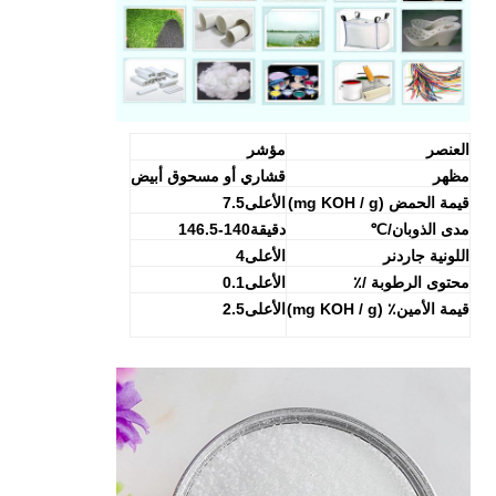
العنصر
مؤشر
مظهر
قشاري أو مسحوق أبيض
قيمة الحمض (mg KOH / g)
الأعلى
7.5
مدى الذوبان/
℃
دقيقة
140-146.5
اللونية جاردنر
الأعلى
4
محتوى الرطوبة /٪
الأعلى
0.1
قيمة الأمين٪ (mg KOH / g)
الأعلى
2.5