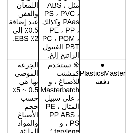
مثل ABS ،
اللمعان
PS ، PVC ،
والعفن
PAas وكذلك
عند إضافة
PE ، PP ،
0.5٪ إلى
2٪ EBS.
PC ، POM ،
PBT الفينول
الراتنج إلخ.
●
※ تستخدم
الجرعة
PlasticsMaster
كمشتت
الموصى
دفعة
للأصباغ ، و
بها هي
0.5 ~ 5٪
Masterbatch
، على سبيل
حسب
المثال PE ،
حجم
PP ABS ،
الأصباغ
PS ، و
والمواد
terylene ؛
المالئة.