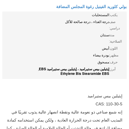
بولي كلوريد الفينيل رغوة المجلس المضافة
يكتب:
المستحلبات
صف
درجة الغذاء ، درجة صالحة للأكل
دراسي:
مدة
سنتان
الصلاحية:
اللون:
أبيض
مظهر:
بودرة بيضاء
حرف:
مسحوق
إيثيلين بيس ستيراميد ، إيثيلين بيس ستيراميد EBS
أبرز:
,
Ethylene Bis Stearamide EBS
إيثيلين بيس ستيراميد
CAS: 110-30-5
إنه شمع صناعي ذو نعومة عالية ونقطة انصهار عالية.يذوب تقريبًا في
المذيب العام تحت درجة الحرارة العادية ، ولكن يمكن استخدامه كمادة
مضافة للراتنج في حالة التشتت أو الحالة الهلامية أو الحالة الصلبة ، كما