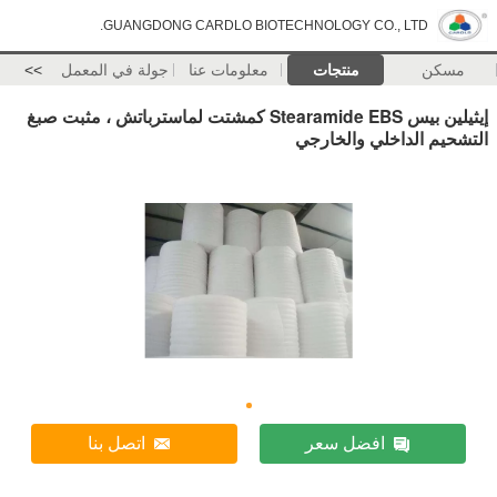
GUANGDONG CARDLO BIOTECHNOLOGY CO., LTD.
مسكن
منتجات
معلومات عنا
جولة في المعمل
>>
إيثيلين بيس Stearamide EBS كمشتت لماسترباتش ، مثبت صبغ
التشحيم الداخلي والخارجي
افضل سعر
اتصل بنا