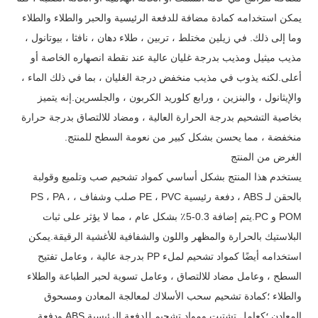
يمكن استخدامه كمادة مضافة للدفعة الرئيسية والحبر والطلاء والطلاء
وما إلى ذلك. في زيلين مختلط ، تربين ، طلاء دهان ، نافثا ، بيوتانول ،
مذيب ميثيل ومذيب بدرجة غليان عالية عند نقطة انصهاره الخاصة أو
أعلى.لكنه يذوب في مذيب منخفض درجة الغليان ، بما في ذلك الماء ،
والإيثانول ، والبنزين ، ورابع كلوريد الكربون ، والجلسرين.إنه يتميز
بخاصية التشحيم بدرجة الحرارة العالية ، ومضاد للالتصاق بدرجة حرارة
منخفضة ، مما يحسن بشكل كبير من نعومة السطح للمنتج.
الغرض من المنتج
يستخدم هذا المنتج بشكل أساسي كمواد تشحيم صب وتلميع وقولبة
بالحقن لـ ABS ، دفعة رئيسية PE ، PVC صلب وشفاف ، PS ، PA ،
POM و PC.يتم إضافة 0.3-5٪ بشكل عام ، مما لا يؤثر على ثبات
البلاستيك بالحرارة والمظهر واللون والشفافية للأغشية الرقيقة.يمكن
استخدامه أيضًا كمواد تشحيم لملء PP بدرجة عالية ، وعامل تفتيح
السطح ، وعامل مضاد للالتصاق ، وعامل تسوية لحبر الطباعة والطلاء
والطلاء ؛كمادة تشحيم سحب الأسلاك لمعالجة المعادن ومسحوق
المعادن ؛كعامل تشتيت ومواد تشحيم للدفعة الرئيسية ABS ودفعة