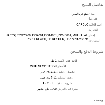
تفاصيل المنتج
مكان
صنع في الصين
المنشأ:
اسم العلامة
CARDLO
التجارية:
إصدار
HACCP, FSSC2200, ISO9001,ISO14001, ISO45001, MUI HALAL,
RSPO, REACH, OK KOSHER, FDA certificate etc.
الشهادات:
شروط الدفع والشحن
الحد الأدنى لكمية:
1 طن
الأسعار:
WITH NEGOTIATION
تفاصيل التغليف:
حقيبة 25 كجم
وقت التسليم:
7-11 يوم عمل
شروط الدفع:
L / C ، T / T
القدرة على العرض:
1000 طن / شهر
وصف