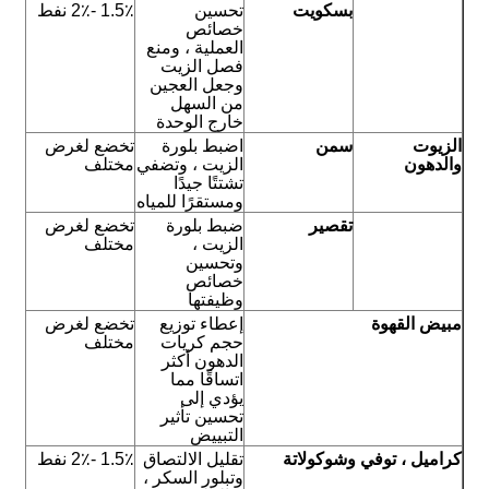
بسكويت
تحسين
1.5٪ -2٪ نفط
خصائص
العملية ، ومنع
فصل الزيت
وجعل العجين
من السهل
خارج الوحدة
الزيوت
سمن
اضبط بلورة
تخضع لغرض
والدهون
الزيت ، وتضفي
مختلف
تشتتًا جيدًا
ومستقرًا للمياه
تقصير
ضبط بلورة
تخضع لغرض
الزيت ،
مختلف
وتحسين
خصائص
وظيفتها
مبيض القهوة
إعطاء توزيع
تخضع لغرض
حجم كريات
مختلف
الدهون أكثر
اتساقًا مما
يؤدي إلى
تحسين تأثير
التبييض
كراميل ، توفي وشوكولاتة
تقليل الالتصاق
1.5٪ -2٪ نفط
وتبلور السكر ،