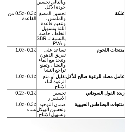
وبالتالي تحسين
جودة الأكل
علكة
تحسين المضغ
0.3٪ -0.5٪ من
والملمس ،
القاعدة
وتنعيم قاعدة
اللثة وتسهيل
الخلط ، خاصة
بالنسبة لـ SBR
و PVA
منتجات اللحوم
تساعد على
0.1٪ -1.0٪
تفريق الدهون
وتتحد مع الماء
والنشا ، وتمنع
تراجع النشا
عامل مضاد للرغوة صالح للأكل
تقليل أو منع
0.1٪ -1.0٪
الرغوة أثناء
الإنتاج
زبدة الفول السوداني
تحسين
0.1٪ -0.2٪
الاستقرار
منتجات البطاطس الحبيبية
ضمان التوحيد
0.3٪ -1.0٪
وتحسين الهيكل
نشاء
وتسهيل الإنتاج