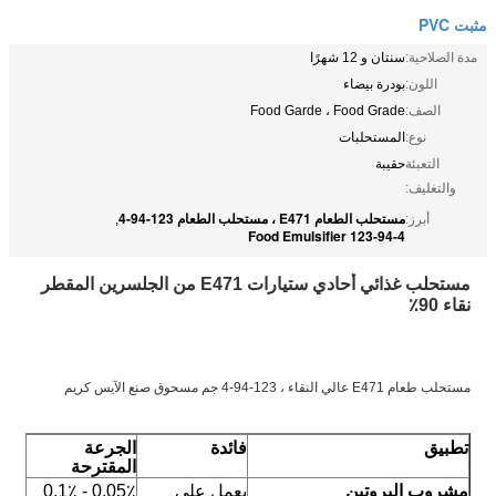
مثبت PVC
مدة الصلاحية:
سنتان و 12 شهرًا
اللون:
بودرة بيضاء
الصف:
Food Garde ، Food Grade
نوع:
المستحلبات
التعبئة
حقيبة
والتغليف:
مستحلب الطعام E471 ، مستحلب الطعام 123-94-4
أبرز:
,
123-94-4 Food Emulsifier
مستحلب غذائي أحادي ستيارات E471 من الجلسرين المقطر
نقاء 90٪
مستحلب طعام E471 عالي النقاء ، 123-94-4 جم مسحوق صنع الآيس كريم
تطبيق
فائدة
الجرعة
المقترحة
مشروب البروتين
يعمل على
0.05٪ - 0.1٪