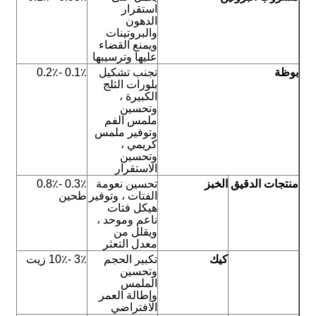
استقرار
الدهون
والبروتينات
ويمنع القضاء
عليها وترسيبها
بوظة
تجنب تشكيل
0.1٪ -0.2٪
بلورات الثلج
الكبيرة ،
وتحسين
ملمس الفم
وتوفير ملمس
كريمي ،
وتحسين
الاستقرار
منتجات الدقيق
الخبز
تحسين نعومة
0.3٪ -0.8٪
الفتات ، وتوفير
طحين
هيكل فتات
ناعم وموحد ،
ويقلل من
معدل التعثر
كيك
تكبير الحجم
3٪ -10٪ زيت
وتحسين
الملمس
وإطالة العمر
الافتراضي