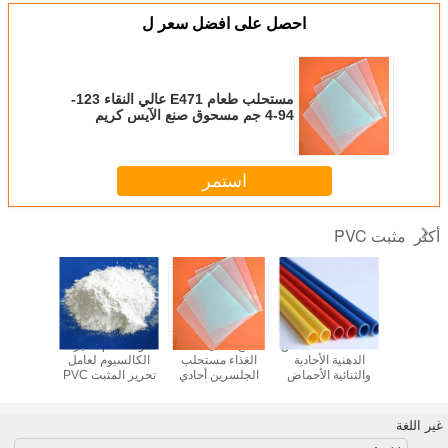
احصل على افضل سعر ل
مستحلب طعام E471 عالي النقاء 123-
94-4 جم مسحوق صنع الآيس كريم
استمر
مثبت PVC
أكثر
مزود مثبت PVC -
123-94-4 الأحماض
صالح للأكل E471
المواد الخام ستيرات
أحادي ال
حوق
الدهنية الأحادية
الغذاء مستحلب
الكالسيوم لعامل
الصناعي
Pentaeryt
والثنائية الأحماض
الجلسرين أحادي
تحرير المثبت PVC
Stearate
الدهنية GMS40
ستيارات للأغذية /
موافق ل
إضافات PVC
الطب الصناعية
اليه
الصناعية
غير اللغة