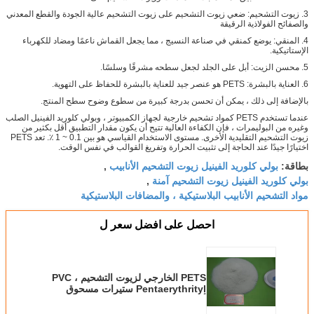
3. زيوت التشحيم: ضعي زيوت التشحيم على زيوت التشحيم عالية الجودة والقطع المعدني
والصفائح الفولاذية الرقيقة
4. المنقي: يوضع كمنقي في صناعة النسيج ، مما يجعل القماش ناعمًا ومضاد للكهرباء
الإستاتيكية.
5. محسن الزيت: أبل على الجلد لجعل سطحه مشرقًا وسلسًا.
6. العناية بالبشرة: PETS هو عنصر جيد للعناية بالبشرة للحفاظ على التهوية.
بالإضافة إلى ذلك ، يمكن أن تحسن بدرجة كبيرة من سطوع وضوح سطح المنتج.
عندما تستخدم PETS كمواد تشحيم خارجية لجهاز الكمبيوتر ، وبولي كلوريد الفينيل الصلب
وغيره من البوليمرات ، فإن الكفاءة العالية تتيح أن يكون مقدار التطبيق أقل بكثير من
زيوت التشحيم التقليدية الأخرى. مستوى الاستخدام القياسي هو بين 0.1 ~ 1 ٪. تعد PETS
اختيارًا جيدًا عند الحاجة إلى تثبيت الحرارة وتفريغ القوالب في نفس الوقت.
بولي كلوريد الفينيل زيوت التشحيم الأنابيب
بطاقة:
,
بولي كلوريد الفينيل زيوت التشحيم آمنة
,
مواد التشحيم الأنابيب البلاستيكية ، والمضافات البلاستيكية
احصل على افضل سعر ل
PETS الخارجي لزيوت التشحيم PVC ،
Pentaerythrityl ستيرات مسحوق
أبيض الصلبة