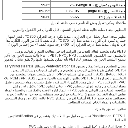
قيمة الهيدروكسيل (mgKOH / g)
25-35
55-65
قيمة التصبن (mgKOH / g)
185-195
185-195
نقطة الانصهار (℃)
55-65
50-60
ملاحظة: يمكن تعديل بعض العناصر حسب حاجة العميل
المظهر: بيضاء صلبة عالية نقطة انصهار الشمع ، قابل للذوبان في الكحول والبنزين.
تظهر نتيجة اختبار تحليل عزم الحرارة ، عندما تكون درجة الحرارة 350 ℃ ، ليس لديها
خسارة كبيرة في الوزن ؛ عندما يصل إلى 375 ℃ ، فإنه يفقد 2.5 ٪ من الوزن الكلي. تبدأ
في الذوبان عندما تصل درجة الحرارة إلى 400 درجة مئوية (تفقد 7٪ من إجمالي الوزن).
PETS مادة تشحيم فعالة للعديد من البوليمرات في معالجة البثق والقولبة. يوصى
بالتطبيق على الكمبيوتر الشخصي ، PET ، PBT ، PPO ، PPS والبلاستيك الحراري الآخر.
يسمح التثبيت الحراري المدهش لـ PETS بأنه يمكن تطبيقها عليها ولا تقلق بشأن التدهور.
مجال التطبيق وميزاته: يمكن تطبيق PentPolycarbonate وسبائك aerythritol stearate
(PETS) كعامل تفريغ داخلي للزيوت والشحوم من البولي كربونات وسبائك النايلون ،
(PA66 ، PA6) ، ABS ، أكسيد بولي فينيلين (PPS)؛ عامل تشتيت ومواد التشحيم من
البوليستر بالحرارة (PBT ، PET) والمواد الهندسية بالحرارة مثل PA ، POM ، PP ، ABS ،
PVC ، الوركين ، PE ؛ عامل مضاد للكهرباء الساكنة ، عامل تشتيت ، مواد تشحيم ، عامل
مضاد للضباب من مادة البولي بروبيلين (PP) ، بولي إيثيلين (PE) ؛ وكيل زلة ، وكيل
مكافحة الضباب من البولي يوريثين (PU). (اعتماد ادارة الاغذية والعقاقير ، والسماح لمواد
تغليف المواد الغذائية). تتمتع PETS بثبات حراري جيد ومتقلبة بدرجة حرارة عالية ؛ تجريد
وخصائص تدفق جيدة. PETS أساسا لغرض استقرار PVC عالية الكفاءة ، ومواد التشحيم
والملدنات والمواد الخام المضافة المطاط.
نطاق التطبيق والميزات
1. Plastification: PETS تحسين محلول من البلاستيك وتشحيم في plastification من
المطاط
2. Stablizer: تطبيق كما المثبت ، الملدنات وزيوت التشحيم على PVC.