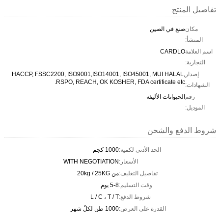
تفاصيل المنتج
مكان
صنع في الصين
المنشأ:
اسم العلامة
CARDLO
التجارية:
إصدار
HACCP, FSSC2200, ISO9001,ISO14001, ISO45001, MUI HALAL,
RSPO, REACH, OK KOSHER, FDA certificate etc.
الشهادات:
رقم
الحيوانات الأليفة
الموديل:
شروط الدفع والشحن
الحد الأدنى لكمية:
1000 كجم
الأسعار:
WITH NEGOTIATION
تفاصيل التغليف:
من 20kg / 25KG
وقت التسليم:
5-8 يوم
شروط الدفع:
L / C ، T / T
القدرة على العرض:
1000 طن لكلّ شهر