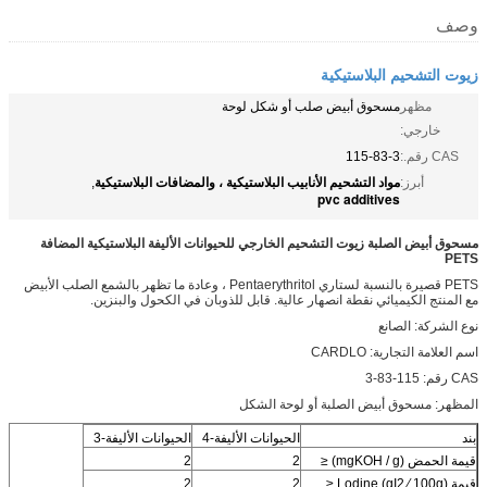
وصف
زيوت التشحيم البلاستيكية
مظهر
مسحوق أبيض صلب أو شكل لوحة
خارجي:
CAS رقم.:
115-83-3
مواد التشحيم الأنابيب البلاستيكية ، والمضافات البلاستيكية
أبرز:
,
pvc additives
مسحوق أبيض الصلبة زيوت التشحيم الخارجي للحيوانات الأليفة البلاستيكية المضافة
PETS
PETS قصيرة بالنسبة لستاري Pentaerythritol ، وعادة ما تظهر بالشمع الصلب الأبيض
مع المنتج الكيميائي نقطة انصهار عالية. قابل للذوبان في الكحول والبنزين.
نوع الشركة: الصانع
اسم العلامة التجارية: CARDLO
CAS رقم: 115-83-3
المظهر: مسحوق أبيض الصلبة أو لوحة الشكل
بند
الحيوانات الأليفة-4
الحيوانات الأليفة-3
قيمة الحمض (mgKOH / g) ≤
2
2
قيمة Lodine (gI2 ∕ 100g) ≤
2
2