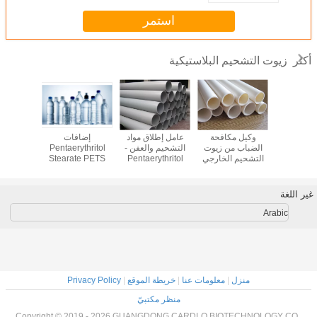
استمر
زيوت التشحيم البلاستيكية
أكثر
التشحيم
وكيل مكافحة
عامل إطلاق مواد
إضافات
الإيثيل
ة للإضافات
الضباب من زيوت
التشحيم والعفن -
Pentaerythritol
ide EBS
استيكية
التشحيم الخارجي
Pentaerythritol
Stearate PETS
إضافات ا
ين أحادي
من مادة البولي
Stearate PETS for
المضادة للكهرباء
ومواد ا
GMS
يوريثين للحيوانات
PVC
الساكنة لـ PVC
الأليفة البلاستيكية
PET PBT PP
غير اللغة
المضافة PETS
Arabic
منزل
|
معلومات عنا
|
خريطة الموقع
|
Privacy Policy
منظر مكتبيّ
Copyright © 2019 - 2026 GUANGDONG CARDLO BIOTECHNOLOGY CO.,