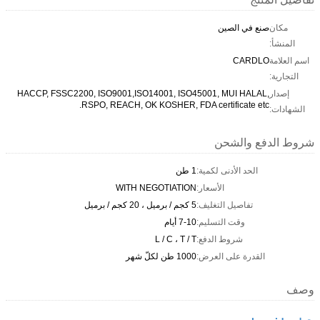
مكان
صنع في الصين
المنشأ:
اسم العلامة
CARDLO
التجارية:
إصدار
HACCP, FSSC2200, ISO9001,ISO14001, ISO45001, MUI HALAL,
RSPO, REACH, OK KOSHER, FDA certificate etc.
الشهادات:
شروط الدفع والشحن
الحد الأدنى لكمية:
1 طن
الأسعار:
WITH NEGOTIATION
تفاصيل التغليف:
5 كجم / برميل ، 20 كجم / برميل
وقت التسليم:
7-10 أيام
شروط الدفع:
L / C ، T / T
القدرة على العرض:
1000 طن لكلّ شهر
وصف