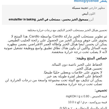
يقطر monoglyceride
مظهر خارجي:
عجينة سميكة
اللون:
أبيض
مسحوق الخبز محسن ، مستحلب في الخبز
emulsifier in baking
أبرز:
,
تحسين هيكل الخبز مستحلب الخبز التكيف مع درجات حرارة مختلفة
تم تطوير مستحلب الخبز ماركة Cardlo بواسطة Cardlo.
هذا المنتج لا
يحتوي على جوهر ويمكّن الخبز من الحصول على رائحة الحليب الطبيعي.
يمكن أن يحسن أيضا هيكل الخبز وإطالة العمر الافتراضي.
يضمن مظهره
شبه السائل واللين أن يكون هناك نطاق تطبيق واسع ووظيفة تشغيل صوتية
لأنه لا يصلب تحت درجة حرارة منخفضة.
خصائص المنتج وظيفة:
الحفاظ على الخبز ناعمة دون الثمالة.
تحسين هيكل الخبز.
لا يحتوي على خلاصات ويعطي حليبًا طبيعيًا.
الحفاظ على العطر لفترة طويلة بعد خبز.
يمكن أن تتكيف مع البيئة تحت مجموعة واسعة من درجات الحرارة.
لن
تصلب تحت درجة حرارة منخفضة.
تخصيص:
قيمة الحمض ، mgKOH / g ≤ 0.80
قيمة بيروكسيد ، م ق / كغ ≤ 10.0
الماء والمواد المتطايرة ، ٪ ≤ 0.50