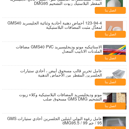
المقطر البلاستيك زيوت التشحيم DMG95
اتصل بنا
123-94-4 أحماض دهنية أحادية وثنائية الجليسريد GMS40
لمعدِّل مثبت المضافات البلاستيكية
اتصل بنا
الاستاتيكيه مونو وديجليسيريد GMS40 PVC مضافات
الملدنات الانابيب المعدل
اتصل بنا
عامل تحرير قالب مسحوق أبيض ، أحادي ستيارات
الجلسرين المقطر من الأحماض الدهنية
اتصل بنا
مونو وديجليسريد المضافات البلاستيكية وكلاء زيوت
التشحيم GMS DMG مسحوق صلب
اتصل بنا
عامل رغوة البولي ايثيلين الجلسرين أحادي ستيارات GMS
95 / جم 99 / dMG95.5