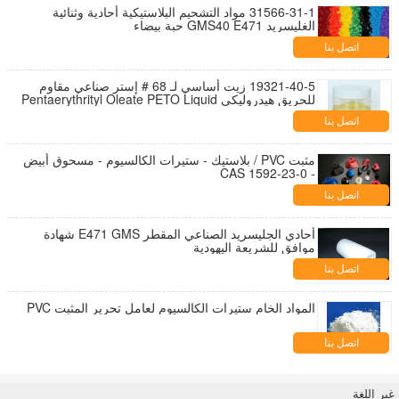
31566-31-1 مواد التشحيم البلاستيكية أحادية وثنائية
الغليسريد GMS40 E471 حبة بيضاء
اتصل بنا
19321-40-5 زيت أساسي لـ 68 # إستر صناعي مقاوم
للحريق هيدروليكي Pentaerythrityl Oleate PETO Liquid
اتصل بنا
مثبت PVC / بلاستيك - ستيرات الكالسيوم - مسحوق أبيض
- CAS 1592-23-0
اتصل بنا
أحادي الجليسريد الصناعي المقطر E471 GMS شهادة
موافق للشريعة اليهودية
اتصل بنا
المواد الخام ستيرات الكالسيوم لعامل تحرير المثبت PVC
اتصل بنا
غير اللغة