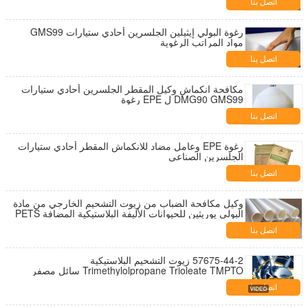
اتصل بنا
رغوة البولي إيثيلين الجلسرين أحادي ستيارات GMS99
مواد المراتب الرغوية
اتصل بنا
مكافحة انكماش وكيل المقطر الجلسرين أحادي ستيارات
DMG90 GMS99 ل EPE رغوة
اتصل بنا
رغوة EPE وعامل مضاد للانكماش المقطر أحادي ستيارات
الجلسرين الصناعي
اتصل بنا
وكيل مكافحة الضباب من زيوت التشحيم الخارجي من مادة
البولي يوريثين للحيوانات الأليفة البلاستيكية المضافة PETS
اتصل بنا
57675-44-2 زيوت التشحيم البلاستيكية
Trimethylolpropane Trioleate TMPTO سائل مصفر
اتصل بنا