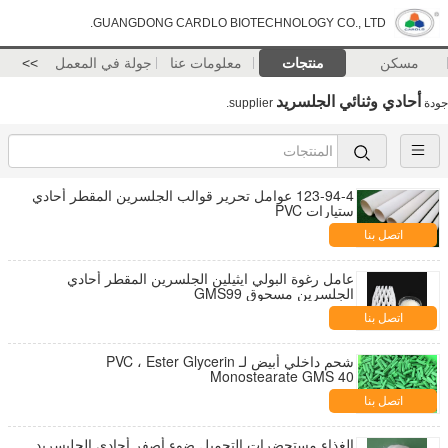
GUANGDONG CARDLO BIOTECHNOLOGY CO., LTD.
مسكن
منتجات
معلومات عنا
جولة في المعمل
>>
أحادي وثنائي الجلسريد
جودة
supplier.
123-94-4 عوامل تحرير قوالب الجلسرين المقطر أحادي
ستيارات PVC
اتصل بنا
عامل رغوة البولي ايثيلين الجلسرين المقطر أحادي
الجلسرين مسحوق GMS99
اتصل بنا
شحم داخلي أبيض لـ PVC ، Ester Glycerin
Monostearate GMS 40
اتصل بنا
الغذاء مستحضرات التجميل ضوء أصفر أحادي الجليسريد