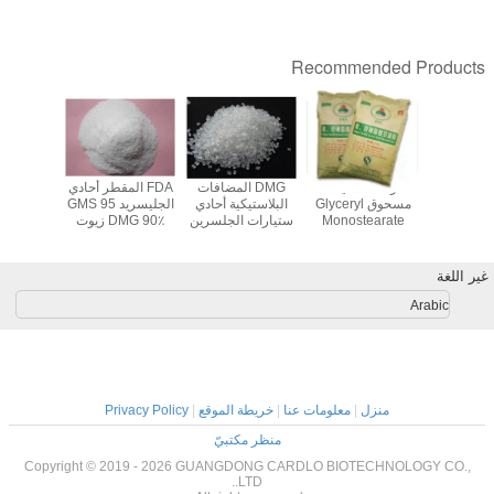
Recommended Products
ل مضاد
وكلاء تشتيت
DMG المضافات
FDA المقطر أحادي
ne Bis
ش بمسحوق
مسحوق Glyceryl
البلاستيكية أحادي
الجليسريد GMS 95
ide EBS
معتمد من
Monostearate
ستيارات الجلسرين
DMG 90٪ زيوت
كمادة مشت
GMS99
المقطر لعامل
التشحيم لعوامل
، مواد 
مكافحة ساكنة
الانزلاق البلاستيكية
الداخلية و
البلاستيكية
مثبت ا
غير اللغة
Arabic
منزل
|
معلومات عنا
|
خريطة الموقع
|
Privacy Policy
منظر مكتبيّ
Copyright © 2019 - 2026 GUANGDONG CARDLO BIOTECHNOLOGY CO.,
LTD..