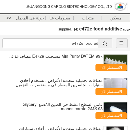
GUANGDONG CARDLO BIOTECHNOLOGY CO., LTD.
مسكن
منتجات
معلومات عنا
جولة في المعمل
>>
e472e food additive
جودة
supplier.
(4)
99٪ Min Purity DATEM مستحلب E472e مضاف غذائي
الاستفسار الآن
مضافات تجميلية متعددة الأغراض ، تستخدم أحادي
ستيارات الجلسرين المقطر في مستحضرات التجميل
الاستفسار الآن
عامل السطح النشط في الصين المُصنع Glyceryl
monostearate GMS 98
الاستفسار الآن
مضافات تجميلية متعددة الأغراض ، أحادي ستيارات