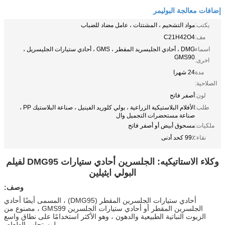
إضافات معالجة البوليمر
يكتب:
مواد التشحيم ، المشتتات ، عامل مضاد للضباب
مف:
C21H42O4
اسماء
DMG ، أحادي الجليسريد المقطر ، GMS ، أحادي ستيارات الجليسريل ،
GMS90
اخرى:
مدة
24 شهرا
الصلاحية:
لون:
أصفر فاتح
طلب:
الأفلام البلاستيكية الزراعية ، بولي كلوريد الفينيل ، صناعة البلاستيك PP ،
صناعة مستحضرات التجميل وال
ملكيات:
مسحوق أبيض أو أصفر فاتح
نقاء:
99٪ كحد أدنى
وكلاء الاستاتيكيه: الجلسرين أحادي ستيارات DMG95 لفيلم
البولي ايثيلين
وصف:
أحادي ستيارات الجلسرين المقطر (DMG95) ، المسمى أيضًا أحادي
الجلسرين المقطر أو أحادي ستيارات الجلسرين GMS99 ، مصنوع من
الزيوت النباتية الطبيعية والدهون ، وهو الأكثر استخدامًا على نطاق واسع
لمستحلب الطعام.