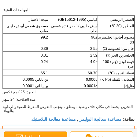
المواصفات الفنية:
العنصر الرئيسي
قياسي (GB15612-1995)
نتيجة الاختبار
المظهر (20 ℃)
أبيض حليبي / أصفر فاتح شمعي
مسحوق شمعي أبيض حليبي
صلب
صلب
محتوى أحادي الجليسريد
≥90
99.2
(٪)
خال من الحموضه (٪)
≤2.5
0.36
الجلسرين الحر (٪)
≤2.5
0.31
قيمة لودن (جم / 100
≤4.0
0.24
جم)
نقطة التجمد (℃)
60-70
65.1
المعادن الثقيلة (Pb /٪)
0.0005
ين ياباني 0.0005
مثل(٪)
≤0.0001
ين ياباني 0.0001
العبوة: 25 كجم / كيس
مدة الصلاحية: 24 شهر
التخزين: يحفظ في مكان جاف ونظيف ومغلق ، وتجنب التعرض المفرط للضوء والرطوبة
والهواء.
مساعدة معالجة البوليمر
مساعدة معالجة البلاستيك
بطاقة:
,
احصل على افضل سعر ل
دردشة
طلب اقتباس