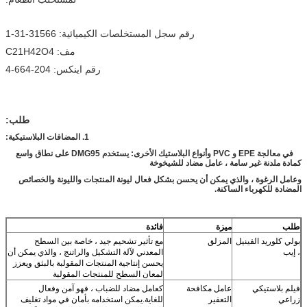
رقم سجل المستخلصات الكيميائية: 31566-31-1
مف: C21H42O4
رقم اينكس: 204-664-4
طلب:
1. المضافات البلاستيكية:
في معالجة EPE و PVC وأنواع البلاستيك الأخرى: يستخدم DMG95 على نطاق واسع
كمادة ملدنة غير سامة ، عامل مضاد للشيخوخة
وعامل الرغوة ، والذي يمكن أن يحسن بشكل فعال ليونة المنتجات والليونة والخصائص
المضادة للكهرباء الساكنة.
طلب
ميزة
فائدة
بولي كلوريد الفينيل
المزلق
مع تأثير تشحيم جيد ، خاصة بين السطح
، إيب
المعدني لآلة التشكيل والراتنج ، والذي يمكن أن
يحسن إنتاجية المنتجات المقولبة بالبثق ويعزز
لمعان السطح للمنتجات المقولبة
فيلم بلاستيكي
عامل مكافحة
كعامل مضاد للضباب ، فهو آمن وفعال
زراعي
التعفير
للغاية.يمكن استخدامه بأمان في مواد تغليف