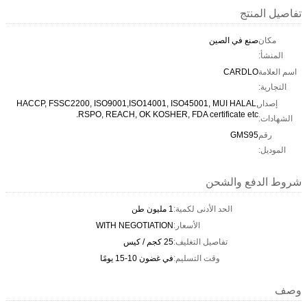
تفاصيل المنتج
مكان
صنع في الصين
المنشأ:
اسم العلامة
CARDLO
التجارية:
إصدار
HACCP, FSSC2200, ISO9001,ISO14001, ISO45001, MUI HALAL,
RSPO, REACH, OK KOSHER, FDA certificate etc.
الشهادات:
رقم
GMS95
الموديل:
شروط الدفع والشحن
الحد الأدنى لكمية:
1 مليون طن
الأسعار:
WITH NEGOTIATION
تفاصيل التغليف:
25 كجم / كيس
وقت التسليم:
في غضون 10-15 يومًا
وصف