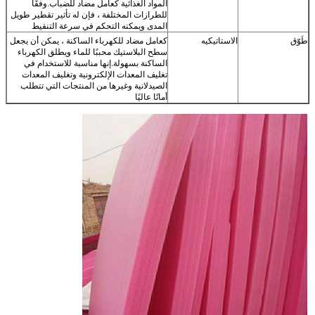
المواد الغذائية كعامل مضاد للضباب.وفقًا
للطرازات المختلفة ، فإن له تأثير تقطير طويل
المدى ويمكنه التحكم في سرعة التنقيط
طَوّق
الاستاتيكيه
كعامل مضاد للكهرباء الساكنة ، يمكن أن يجعل
سطح البلاستيك محببًا للماء ويطلق الكهرباء
الساكنة بسهولة.إنها مناسبة للاستخدام في
تغليف المعدات الإلكترونية وتغليف المعدات
الصيدلانية وغيرها من المنتجات التي تتطلب
أمانًا عاليًا