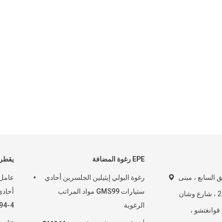
EPE رغوة المضافة
يقطر noglyceride
 الطابق السابع ، مبنى
رغوة البولي إيثيلين الجلسرين أحادي
ستيارات GMS99 مواد المراتب
Ruihua ، رقم 277 ، شارع وشان
الرغوية
94-4
 قوانغتشو ،