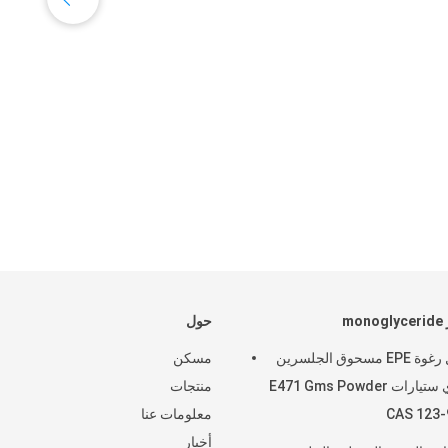
mo
حول
عامل رغوة EPE مسحوق الجلسرين
مسكن
أحادي ستيارات E471 Gms Powder
منتجات
CAS 123-
معلومات عنا
أخبار