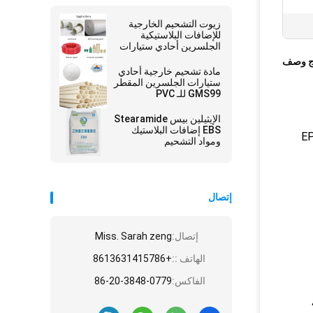
زيوت التشحيم الخارجية
للإضافات البلاستيكية
الجلسرين أحادي ستيارات
GMS99
ج وصف
مادة تشحيم خارجية أحادي
ستيارات الجلسرين المقطر
GMS99 للـ PVC
الإيثيلين بيس Stearamide
EBS إضافات البلاستيك
لبلاستيكية ، مثل EPE FOAM
ومواد التشحيم
إتصال
إتصال:
Miss. Sarah zeng
الهاتف ::
+8613631415786
الفاكس:
86-20-3848-0779