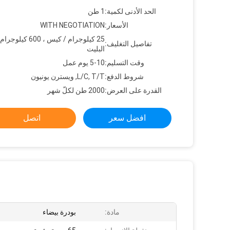
الحد الأدنى لكمية:
1 طن
الأسعار:
WITH NEGOTIATION
25 كيلوجرام / كيس ، 600 كيلوجر
تفاصيل التغليف:
البليت
وقت التسليم:
5-10 يوم عمل
شروط الدفع:
L/C, T/T, ويسترن يونيون
القدرة على العرض:
2000 طن لكلّ شهر
افضل سعر
اتصل
مادة:
بودرة بيضاء