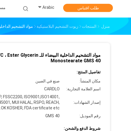
Arabic
مس
طلب اقتباس
منزل
المنتجات
زيوت التشحيم البلاستيكية
مواد التشحيم الداخلية البيضاء للـ arate GMS 40
مواد التشحيم الداخلية البيضاء للـ ster Glycerin
Monostearate GMS 40
تفاصيل المنتج:
مكان المنشأ:
صنع في الصين
اسم العلامة التجارية:
CARDLO
, FSSC2200, ISO9001,ISO14001,
إصدار الشهادات:
45001, MUI HALAL, RSPO, REACH,
OK KOSHER, FDA certificate etc.
رقم الموديل:
GMS 40
شروط الدفع والشحن: