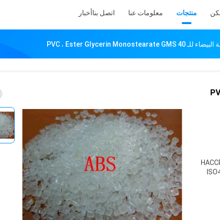
كن
منتجات
معلومات عنا
اتصل بنا
أخبار
PVC ، Ester Glycerin Monoste
PVC ، E
HACCP
ISO