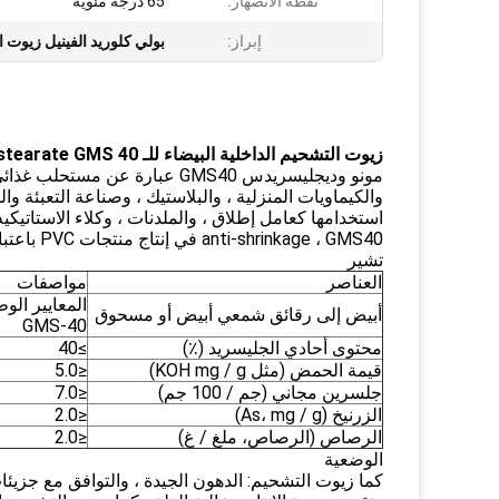
نقطة الانصهار:
65 درجة مئوية
إبراز:
بولي كلوريد الفينيل زيوت ا
زيوت التشحيم الداخلية البيضاء للـ PVC ، Ester Glycerin Monostearate GMS 40
مونو وديجليسريدس GMS40 عبارة
والكيماويات المنزلية ، والبلاستيك ، وصناعة التعبئة
anti-shrinkage ، GMS40 في إنتاج منتجات PVC باعتبارها مادة تشحيم داخلية إلخ.
تشير
العناصر
مواصفات
المعايير الوطنية (2007
أبيض إلى رقائق شمعي أبيض أو مسحوق
GMS-40
محتوى أحادي الجليسريد (٪)
≥40
قيمة الحمض (مثل KOH mg / g)
≤5.0
جلسرين مجاني (جم / 100 جم)
≤7.0
الزرنيخ (As، mg / g)
≤2.0
الرصاص (الرصاص، ملغ / غ)
≤2.0
الوضعية
كما زيوت التشحيم: الدهون الجيدة ، والتوافق مع جزيئات