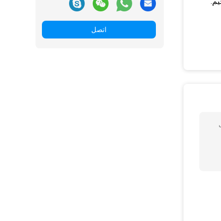
يم.
اتصل
ثل