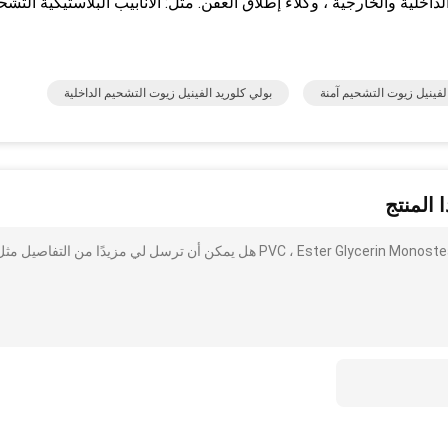
لداخلية والخارجية ، وكلاء إطلاق العفن. مثل: الأنابيب البلاستيكية التشح
لفينيل زيوت التشحيم آمنة
بولي كلوريد الفينيل زيوت التشحيم الداخلية
 المنتج
أنا مهتم بذلك مواد التشحيم الداخلية البيضاء للـ PVC ، Ester Glycerin Monostearate GMS 40 هل يمكن أن ترسل لي مزيدًا من التفاصيل م