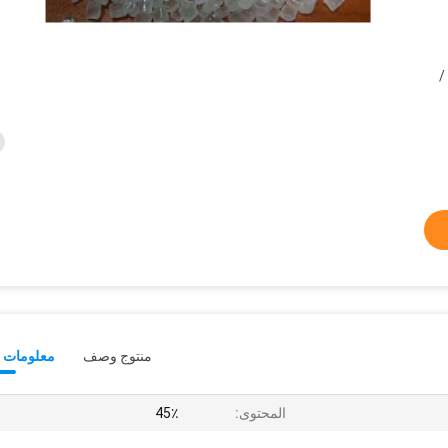
ام /
منتوج وصف
معلومات ت
المحتوى:
45٪