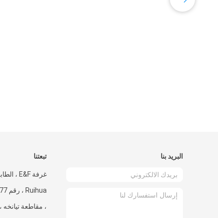
البريد بنا
تبعتنا
غرفة E&F ،
، مقاطعة تيانخه ،