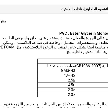
لتشحيم الداخلية
,
إضافات البلاستيك
منتو
 عن مستحلب غذائي عالي الجودة والفعال ، وهناك يستخدم على نطاق واسع في الطب ،
 والتغليف ومستحضرات التجميل ، وخاصة في صناعة البلاستيك ، ويمكن
استخدامها كعامل إطلاق ، والملدنات ، وكلاء الاستاتيكيه مناسبة أيضًا بشكل خاص لمنتجات الرغوة ا
GB1986-)
مواصفات منتجاتنا
GMS-40
45--48
≤2.5
≤4.5
≤2.0
≤2.0
 الراتنج ، والحد من الاحتكاك بين الجزيئات ، والحد من اللزوجة تذوب ،