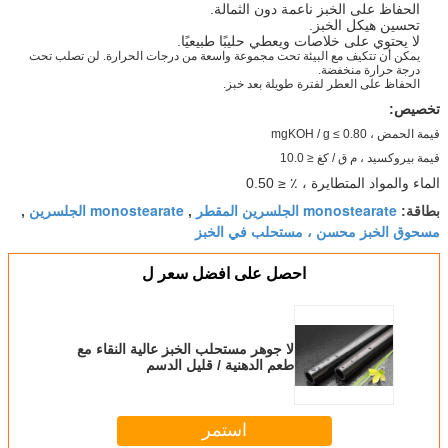
الحفاظ على الخبز ناعمة دون الثمالة.
تحسين هيكل الخبز.
لا يحتوي على خلاصات ويعطي حليبًا طبيعيًا.
يمكن أن تتكيف مع البيئة تحت مجموعة واسعة من درجات الحرارة.
لن تصلب تحت
درجة حرارة منخفضة.
الحفاظ على العطر لفترة طويلة بعد خبز.
تخصيص:
قيمة الحمض ، mgKOH / g ≤ 0.80
قيمة بيروكسيد ، م ق / كغ ≤ 10.0
الماء والمواد المتطايرة ، ٪ ≤ 0.50
monostearate الجلسرين المقطر
monostearate الجلسرين
بطاقة:
,
,
مسحوق الخبز محسن ، مستحلب في الخبز
احصل على افضل سعر ل
لا جوهر مستحلب الخبز عالية النقاء مع
طعم الدهنية / قليل الدسم
استمر