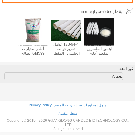
يقطر monoglyceride
أكثر
REACH 
عامل رغوة البولي
123-94-4 عوامل
مستحلب الجلسرين
مواد ا
د مضاد
ايثيلين الجلسرين
تحرير قوالب
أحادي ستيارات
اش لمُصنع
المقطر أحادي
الجلسرين المقطر
GMS99 الصالح
الجلسرين
مسحوق أبيض EPE
الجلسرين مسحوق
أحادي ستيارات
للأكل E471 99٪
أحادي س
Foam G
GMS99
PVC
نقاوة دقيقة
G95
غير اللغة
Arabic
منزل
|
معلومات عنا
|
خريطة الموقع
|
Privacy Policy
منظر مكتبيّ
Copyright © 2019 - 2026 GUANGDONG CARDLO BIOTECHNOLOGY CO.,
LTD..
All rights reserved.