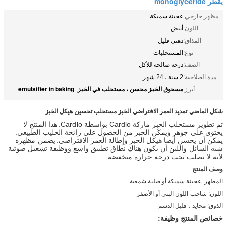
يقطر monoglyceride
مظهر خارجي:
عجينة سميكة
اللون:
أبيض
المذاق:
دهني قليل
نوع:
المستحلبات
الصف:
درجة صالحة للأكل
مدة الصلاحية:
2 سنة ، 24 شهر
مسحوق الخبز محسن ، مستحلب في الخبز
emulsifier in baking
أبرز:
,
شكل الماضي تمديد العمر الافتراضي الخبز مستحلب تحسين هيكل الخبز
تم تطوير مستحلب الخبز ماركة Cardlo بواسطة Cardlo.
هذا المنتج لا
يحتوي على جوهر ويمكّن الخبز من الحصول على رائحة الحليب الطبيعي.
يمكن أن يحسن أيضا هيكل الخبز وإطالة العمر الافتراضي.
يضمن مظهره
شبه السائل واللين أن يكون هناك نطاق تطبيق واسع ووظيفة تشغيل صوتية
لأنه لا يصلب تحت درجة حرارة منخفضة.
وصف المنتج
المظهر: عجينة سميكة أو صلبة شمعية
اللون: شاحب اللون البني أو الأصفر
الذوق: محايد ، قليل الدسم
خصائص المنتج وظيفة: