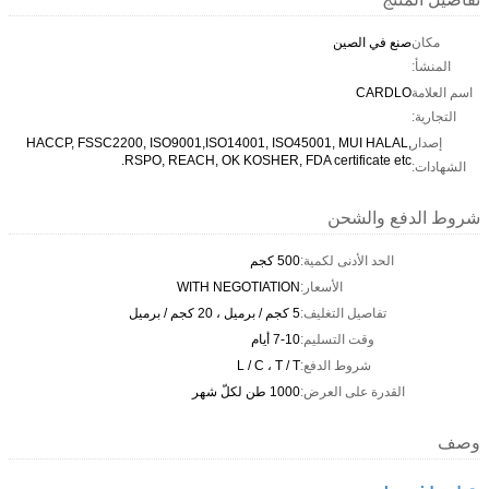
مكان
صنع في الصين
المنشأ:
اسم العلامة
CARDLO
التجارية:
إصدار
HACCP, FSSC2200, ISO9001,ISO14001, ISO45001, MUI HALAL,
RSPO, REACH, OK KOSHER, FDA certificate etc.
الشهادات:
شروط الدفع والشحن
الحد الأدنى لكمية:
500 كجم
الأسعار:
WITH NEGOTIATION
تفاصيل التغليف:
5 كجم / برميل ، 20 كجم / برميل
وقت التسليم:
7-10 أيام
شروط الدفع:
L / C ، T / T
القدرة على العرض:
1000 طن لكلّ شهر
وصف